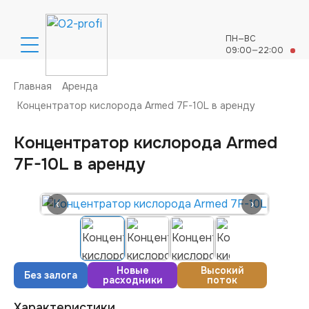
ПН—ВС
09:00—22:00
Аренда
Условия
Продажа
Гарантии
Главная
Аренда
О нас
Отзывы
Концентратор кислорода Armed 7F-10L в аренду
Доставка и оплата
Контакты
Вопросы и ответы
Концентратор кислорода Armed
7F-10L в аренду
Оставить заявку
8 (495) 666 56 09
‹
›
Прием звонков:
ПН—ВС с 09:00 до 22:00
Новые
Высокий
Без залога
расходники
поток
Характеристики