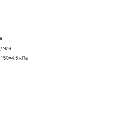
а
л/мин
150±4,5 кПа