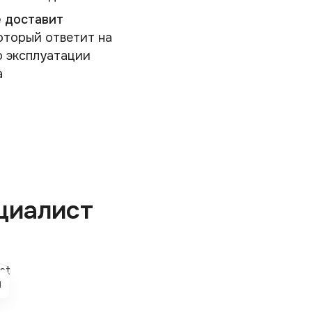
 доставит
оторый ответит на
о эксплуатации
а
циалист
й