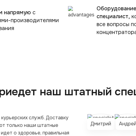
Оборудование
м напрямую
с
специалист,
к
ями-производителями
все вопросы п
вания
концентратор
приедет наш штатный спе
 курьерских служб. Доставку
Дмитрий
Андре
ют только наши штатные
 идет о здоровье, правильная